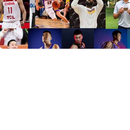
双人项目奥运
赛事运营
星空娱乐组织各种赛事运营，
协助创办、策划并成功推