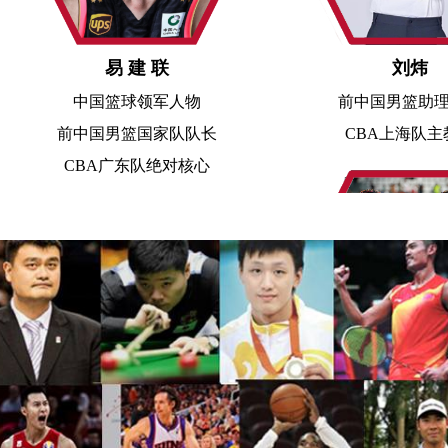
易 建 联
刘炜
中国篮球领军人物
前中国男篮助
前中国男篮国家队队长
CBA上海队主
CBA广东队绝对核心
王柳懿/王
中国首位花样