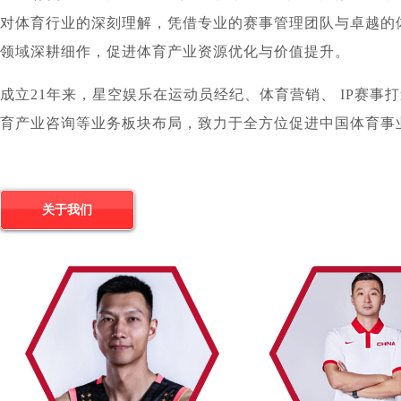
对体育行业的深刻理解，凭借专业的赛事管理团队与卓越的
领域深耕细作，促进体育产业资源优化与价值提升。
成立21年来，星空娱乐在运动员经纪、体育营销、 IP赛事
育产业咨询等业务板块布局，致力于全方位促进中国体育事
关于我们