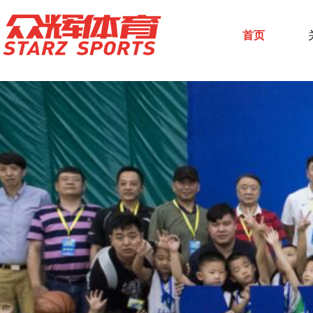
星空娱乐-梦想照进现实,努力成就未来!
首页