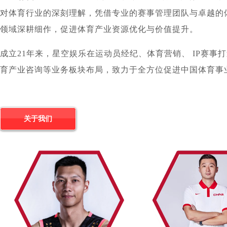
对体育行业的深刻理解，凭借专业的赛事管理团队与卓越的
领域深耕细作，促进体育产业资源优化与价值提升。
成立21年来，星空娱乐在运动员经纪、体育营销、 IP赛事
育产业咨询等业务板块布局，致力于全方位促进中国体育事
关于我们