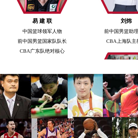
易 建 联
刘炜
中国篮球领军人物
前中国男篮助
前中国男篮国家队队长
CBA上海队主
CBA广东队绝对核心
王柳懿/王
中国首位花样