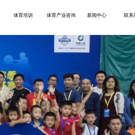
体育培训
体育产业咨询
新闻中心
联系