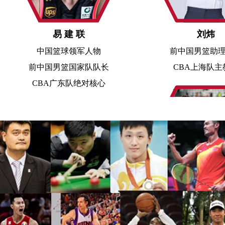
易 建 联
刘炜
中国篮球领军人物
前中国男篮助
前中国男篮国家队队长
CBA上海队主
CBA广东队绝对核心
王柳懿/王
中国首位花样