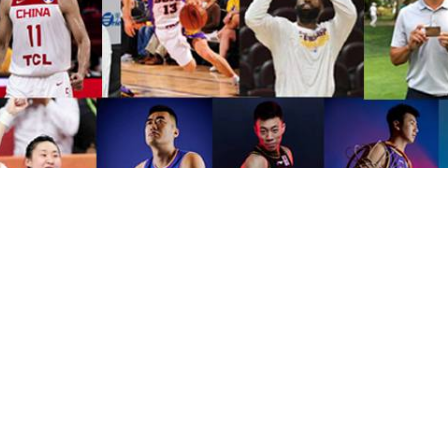
双人项目奥运
赛事运营
星空娱乐组织各种赛事运营，
协助创办、策划并成功推