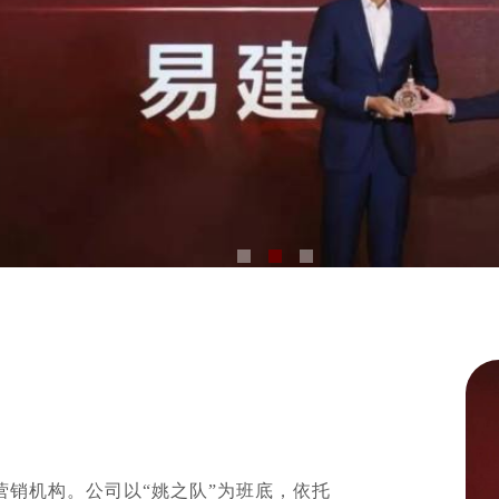
营销机构。公司以“姚之队”为班底，依托