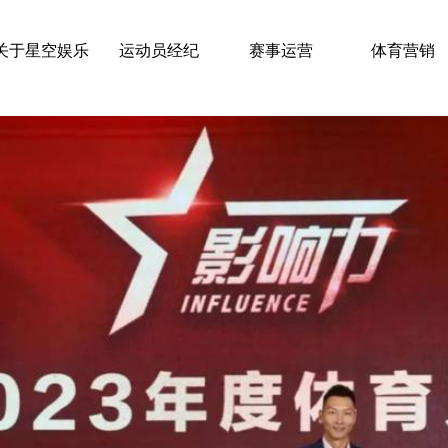
关于星空娱乐
运动员经纪
赛事运营
体育营销