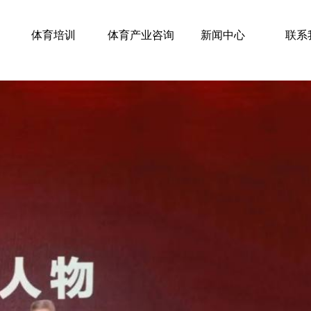
体育培训
体育产业咨询
新闻中心
联系