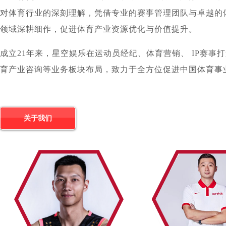
对体育行业的深刻理解，凭借专业的赛事管理团队与卓越的
领域深耕细作，促进体育产业资源优化与价值提升。
成立21年来，星空娱乐在运动员经纪、体育营销、 IP赛事
育产业咨询等业务板块布局，致力于全方位促进中国体育事
关于我们