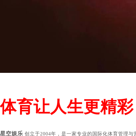
体育让人生更精彩
星空娱乐
创立于2004年，是一家专业的国际化体育管理与