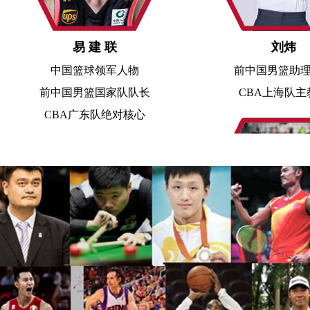
易 建 联
刘炜
中国篮球领军人物
前中国男篮助
前中国男篮国家队队长
CBA上海队主
CBA广东队绝对核心
王柳懿/王
中国首位花样