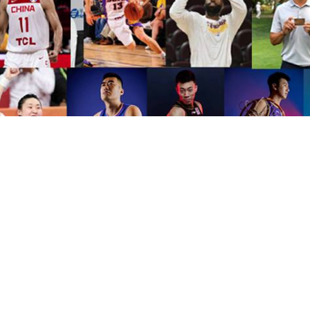
双人项目奥运
赛事运营
星空娱乐组织各种赛事运营，
协助创办、策划并成功推