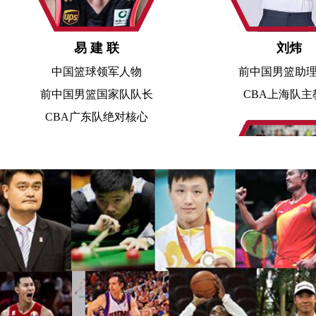
易 建 联
刘炜
中国篮球领军人物
前中国男篮助
前中国男篮国家队队长
CBA上海队主
CBA广东队绝对核心
王柳懿/王
中国首位花样