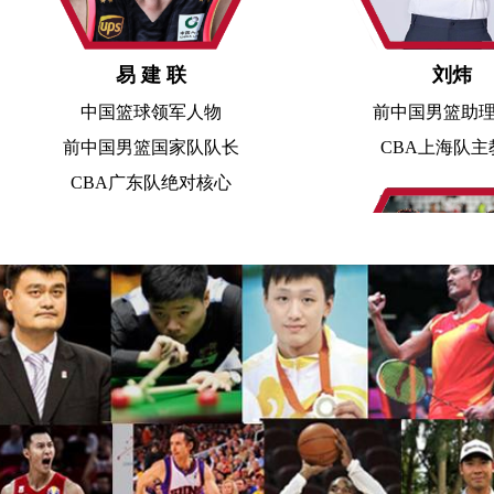
易 建 联
刘炜
中国篮球领军人物
前中国男篮助
前中国男篮国家队队长
CBA上海队主
CBA广东队绝对核心
王柳懿/王
中国首位花样